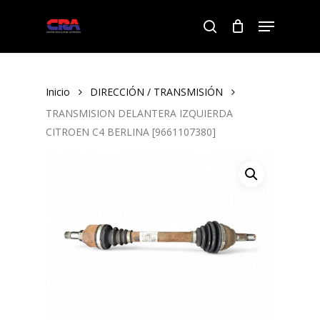
Skip
Menu
to
search
Close
main
Menu
content
Inicio
DIRECCIÓN / TRANSMISIÓN
TRANSMISION DELANTERA IZQUIERDA
CITROEN C4 BERLINA [9661107380]