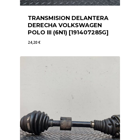
TRANSMISION DELANTERA
DERECHA VOLKSWAGEN
POLO III (6N1) [191407285G]
24,20
€
24,20
€