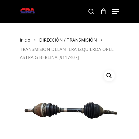
Skip
Menu
to
search
Close
main
Menu
content
Inicio
DIRECCIÓN / TRANSMISIÓN
TRANSMISION DELANTERA IZQUIERDA OPEL
ASTRA G BERLINA [9117407]