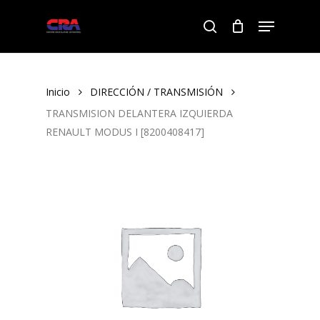
Skip
Menu
to
search
Close
main
Menu
content
Inicio
DIRECCIÓN / TRANSMISIÓN
TRANSMISION DELANTERA IZQUIERDA
RENAULT MODUS I [8200408417]