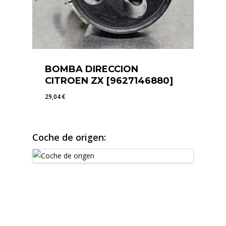
BOMBA DIRECCION
CITROEN ZX [9627146880]
29,04
€
29,04
€
Coche de origen: