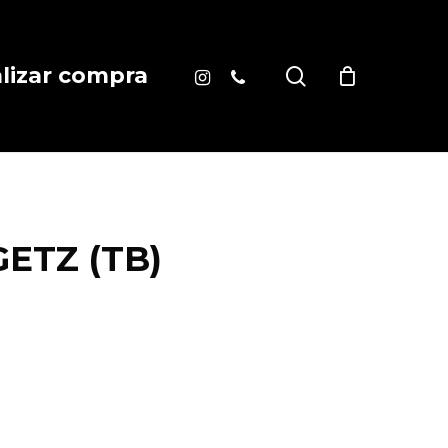
instagram
phone
search
alizar compra
ETZ (TB)