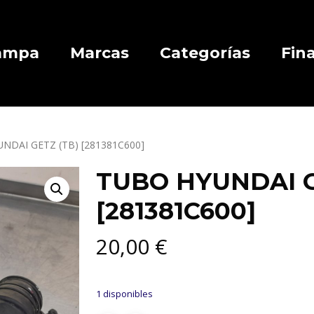
Campa
Marcas
Categorías
Fin
NDAI GETZ (TB) [281381C600]
TUBO HYUNDAI G
[281381C600]
20,00
€
1 disponibles