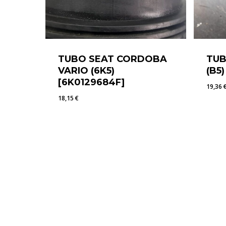
TUBO SEAT CORDOBA
TUB
VARIO (6K5)
(B5
[6K0129684F]
19,36
18,15
€
18,15
€
19,3