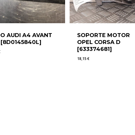
O AUDI A4 AVANT
SOPORTE MOTOR
) [8D0145840L]
OPEL CORSA D
[633374681]
€
18,15
€
6
€
18,15
€