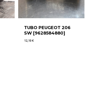
TUBO PEUGEOT 206
SW [9628584880]
12,10
€
12,10
€