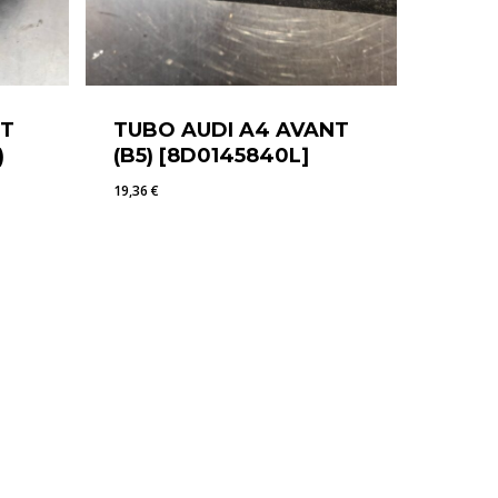
IT
TUBO AUDI A4 AVANT
)
(B5) [8D0145840L]
19,36
€
19,36
€