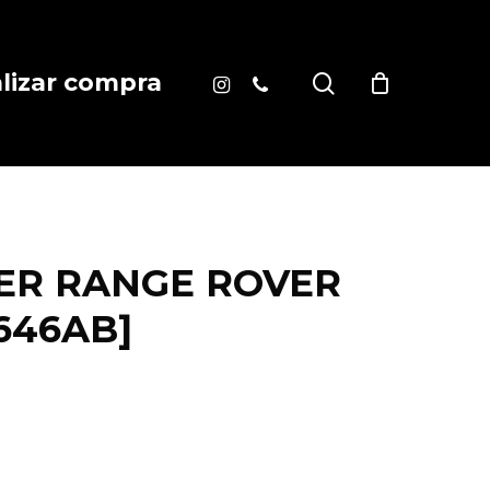
instagram
phone
search
alizar compra
ER RANGE ROVER
646AB]