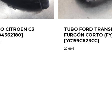
O CITROEN C3
TUBO FORD TRANS
84362180]
FURGÓN CORTO (FY
[YC159C623CC]
€
20,00
€
4
€
20,00
€