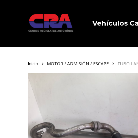
Skip
to
main
Vehículos 
content
Inicio
MOTOR / ADMISIÓN / ESCAPE
TUBO LAN