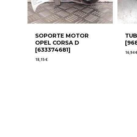
SOPORTE MOTOR
TUB
OPEL CORSA D
[96
[633374681]
16,94
18,15
€
18,15
€
16,9