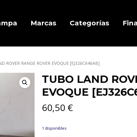
Campa
Marcas
Categorías
Fin
D ROVER RANGE ROVER EVOQUE [EJ326C646AB]
TUBO LAND ROV
EVOQUE [EJ326C
60,50
€
1 disponibles