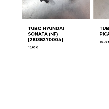
TUBO HYUNDAI
TUB
SONATA (NF)
PIC
[28138270004]
15,00
15,00
€
15,00
€
15,0