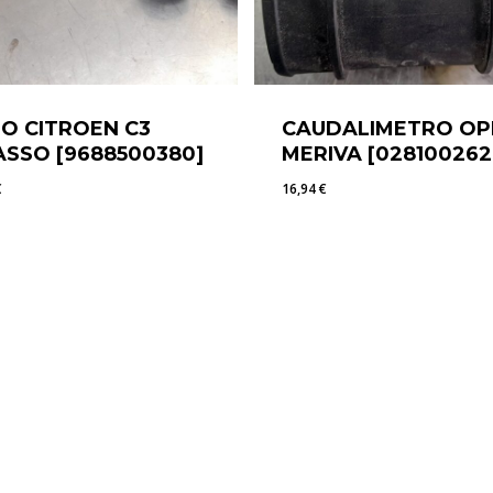
O CITROEN C3
CAUDALIMETRO OP
ASSO [9688500380]
MERIVA [028100262
€
16,94
€
0
€
16,94
€