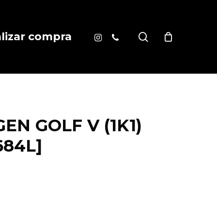
instagram
phone
search
alizar compra
N GOLF V (1K1)
684L]