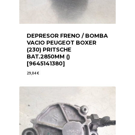
DEPRESOR FRENO / BOMBA
VACIO PEUGEOT BOXER
(230) PRITSCHE
BAT.2850MM ()
[9645141380]
29,04
€
29,04
€