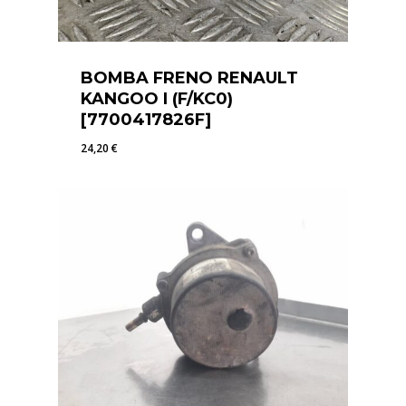
BOMBA FRENO RENAULT
KANGOO I (F/KC0)
[7700417826F]
24,20
€
24,20
€