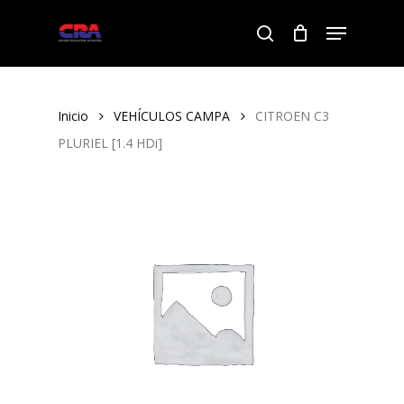
Skip
Menu
to
search
Close
main
Menu
content
Inicio
VEHÍCULOS CAMPA
CITROEN C3
PLURIEL [1.4 HDi]