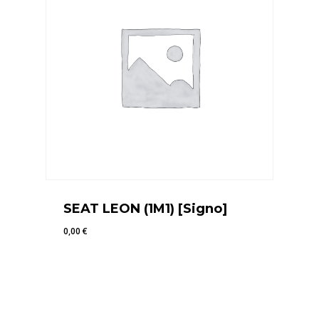
SEAT LEON (1M1) [Signo]
0,00
€
0,00
€