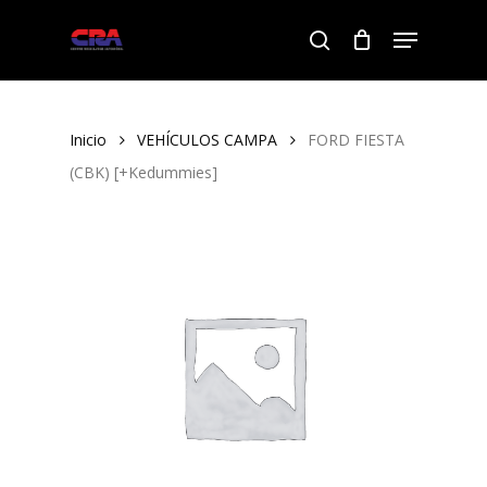
Skip
Menu
to
search
Close
main
Menu
content
Inicio
VEHÍCULOS CAMPA
FORD FIESTA
(CBK) [+Kedummies]