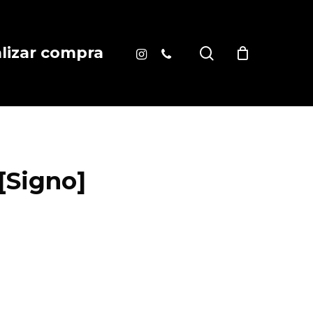
instagram
phone
search
alizar compra
[Signo]