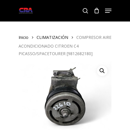
Skip
Menu
to
search
Close
main
Menu
content
Inicio
CLIMATIZACIÓN
COMPRESOR AIRE
ACONDICIONADO CITROEN C4
PICASSO/SPACETOURER [9812682180]