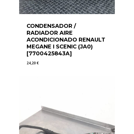
CONDENSADOR /
RADIADOR AIRE
ACONDICIONADO RENAULT
MEGANE I SCENIC (JA0)
[7700425843A]
24,20
€
24,20
€