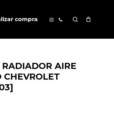
instagram
phone
search
alizar compra
 RADIADOR AIRE
 CHEVROLET
03]