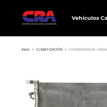
Skip
to
main
Vehículos 
content
Inicio
CLIMATIZACIÓN
CONDENSADOR / RADIA