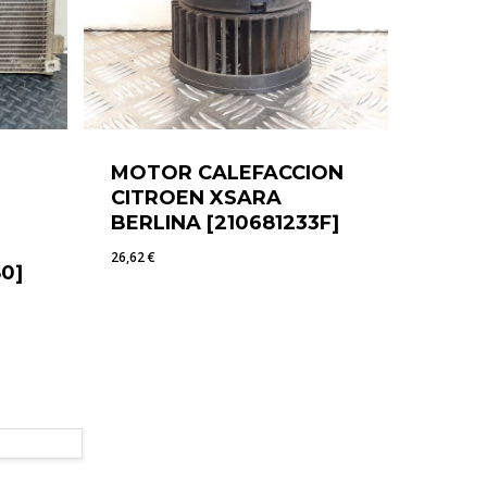
MOTOR CALEFACCION
CITROEN XSARA
BERLINA [210681233F]
26,62
€
80]
26,62
€