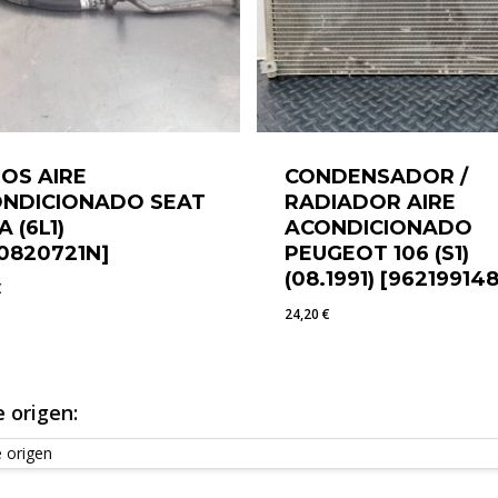
OS AIRE
CONDENSADOR /
NDICIONADO SEAT
RADIADOR AIRE
A (6L1)
ACONDICIONADO
0820721N]
PEUGEOT 106 (S1)
(08.1991) [96219914
€
24,20
€
0
€
24,20
€
 origen: