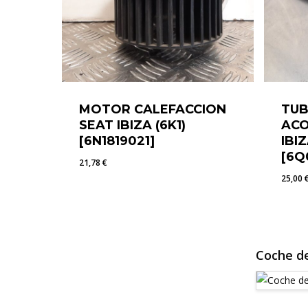
MOTOR CALEFACCION
TUB
SEAT IBIZA (6K1)
ACO
[6N1819021]
IBIZ
[6Q
21,78
€
25,00
21,78
€
25,0
Coche de