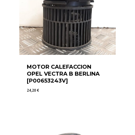
MOTOR CALEFACCION
OPEL VECTRA B BERLINA
[P00653243V]
24,20
€
24,20
€