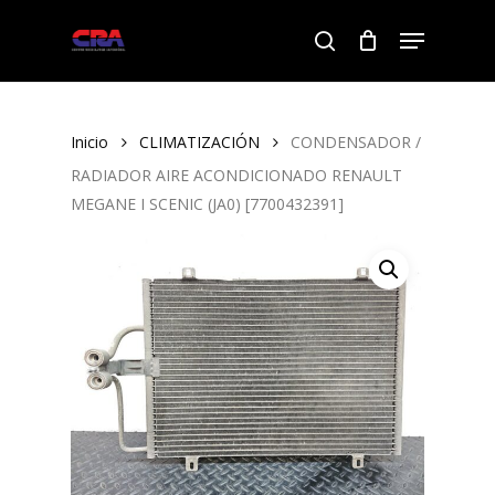
Skip
Menu
to
search
Close
main
Menu
content
Inicio
CLIMATIZACIÓN
CONDENSADOR /
RADIADOR AIRE ACONDICIONADO RENAULT
MEGANE I SCENIC (JA0) [7700432391]