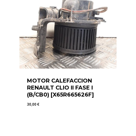
MOTOR CALEFACCION
RENAULT CLIO II FASE I
(B/CB0) [X65R665626F]
30,00
€
30,00
€