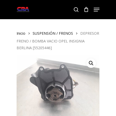
Skip
Menu
to
search
Close
main
Menu
content
Inicio
SUSPENSIÓN / FRENOS
DEPRESOR
FRENO / BOMBA VACIO OPEL INSIGNIA
BERLINA [55205446]