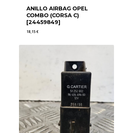
ANILLO AIRBAG OPEL
COMBO (CORSA C)
[24459849]
18,15
€
18,15
€