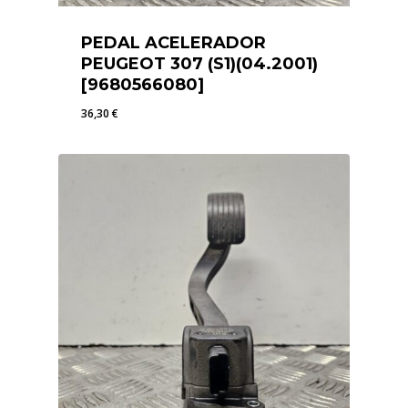
PEDAL ACELERADOR
PEUGEOT 307 (S1)(04.2001)
[9680566080]
36,30
€
36,30
€