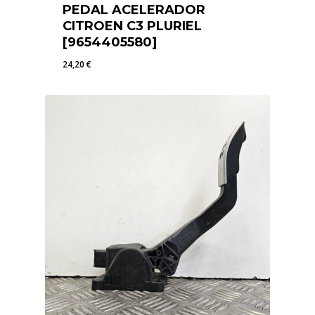
PEDAL ACELERADOR
CITROEN C3 PLURIEL
[9654405580]
24,20
€
24,20
€