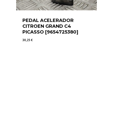
PEDAL ACELERADOR
CITROEN GRAND C4
PICASSO [9654725380]
30,25
€
30,25
€