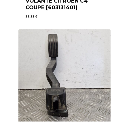
VOLANTE CITROEN C4
COUPE [603131401]
33,88
€
33,88
€