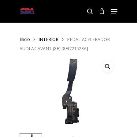
Skip
Menu
to
search
Close
main
Menu
content
Inicio
INTERIOR
PEDAL ACELERADOR
AUDI A4 AVANT (8E) [8EI721523A]