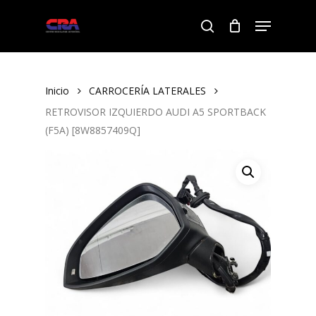
Skip
Menu
to
search
Close
main
Menu
content
Inicio
CARROCERÍA LATERALES
RETROVISOR IZQUIERDO AUDI A5 SPORTBACK
(F5A) [8W8857409Q]