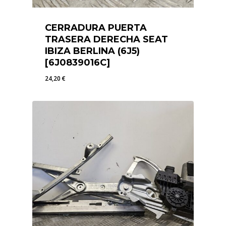
CERRADURA PUERTA
TRASERA DERECHA SEAT
IBIZA BERLINA (6J5)
[6J0839016C]
24,20
€
24,20
€