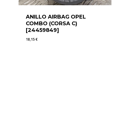
ANILLO AIRBAG OPEL
COMBO (CORSA C)
[24459849]
18,15
€
18,15
€