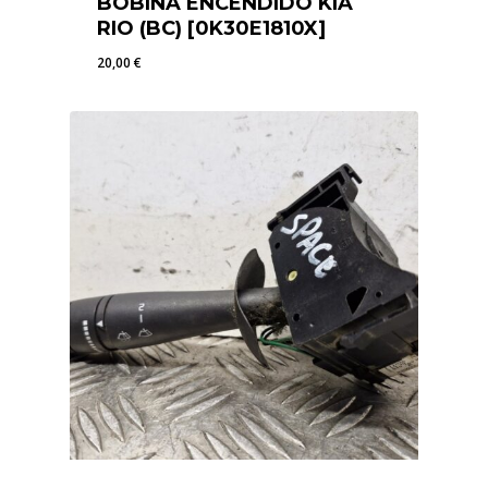
BOBINA ENCENDIDO KIA
RIO (BC) [0K30E1810X]
20,00
€
20,00
€