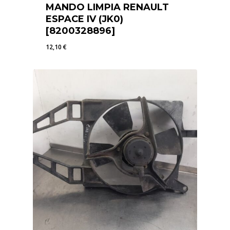
MANDO LIMPIA RENAULT
ESPACE IV (JK0)
[8200328896]
12,10
€
12,10
€