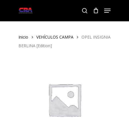
Skip
Menu
to
search
Close
main
Menu
content
Inicio
VEHÍCULOS CAMPA
OPEL INSIGNIA
BERLINA [Edition]